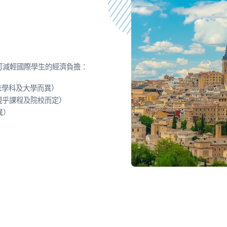
可減輕國際學生的經濟負擔：
0（依學科及大學而異）
0（視乎課程及院校而定）
異）