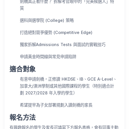
劍橋真正看什麼？ 拆解考官眼中的「完美候選人」特
質
選科與選學院 (College) 策略
打造絕對競爭優勢 (Competitive Edge)
獨家拆解Admissions Tests 與面試的實戰技巧
申請黃金時間線與常見申請陷阱
適合對象
有意申請劍橋，正修讀 HKDSE、IB、GCE A-Level、
加拿大/澳洲學制或其他國際課程的學生（特別適合計
劃 2027/2028 年入學的學生）
希望提早為子女部署規劃入讀劍橋的家長
報名方法
有興趣報名的學生及家長可填寫下方報名表格，會有同事主動