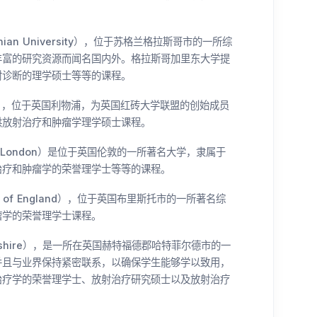
onian University），位于苏格兰格拉斯哥市的一所综
丰富的研究资源而闻名国内外。格拉斯哥加里东大学提
射诊断的理学硕士等等的课程。
verpool），位于英国利物浦，为英国红砖大学联盟的创始成员
供放射治疗和肿瘤学理学硕士课程。
ty of London）是位于英国伦敦的一所著名大学，隶属于
治疗和肿瘤学的荣誉理学士等等的课程。
 West of England），位于英国布里斯托市的一所著名综
瘤学的荣誉理学士课程。
rtfordshire），是一所在英国赫特福德郡哈特菲尔德市的一
并且与业界保持紧密联系，以确保学生能够学以致用，
治疗学的荣誉理学士、放射治疗研究硕士以及放射治疗