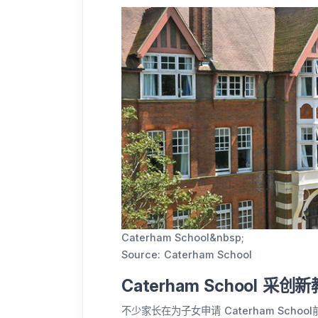
Caterham School&nbsp;
Source: Caterham School
Caterham School 采
不少家长在为子女申请 Caterham Sc