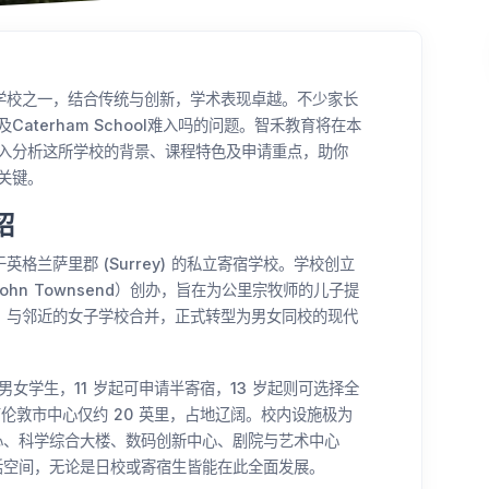
私立寄宿学校之一，结合传统与创新，学术表现卓越。不少家长
流程及Caterham School难入吗的问题。智禾教育将在本
唔好，深入分析这所学校的背景、课程特色及申请重点，助你
请关键。
绍
落于英格兰萨里郡 (Surrey) 的私立寄宿学校。学校创立
 John Townsend）创办，旨在为公里宗牧师的儿子提
chool 与邻近的女子学校合并，正式转型为男女同校的现代
18 岁的男女学生，11 岁起可申请半寄宿，13 岁起则可选择全
离伦敦市中心仅约 20 英里，占地辽阔。校内设施极为
心、科学综合大楼、数码创新中心、剧院与艺术中心
活空间，无论是日校或寄宿生皆能在此全面发展。