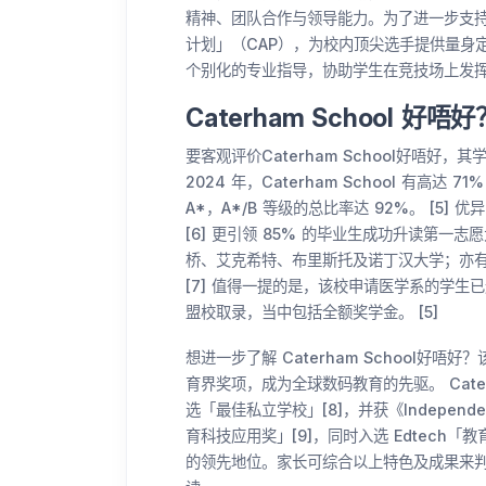
精神、团队合作与领导能力。为了进一步支持具
计划」（CAP），为校内顶尖选手提供量身
个别化的专业指导，协助学生在竞技场上发挥最
Caterham School 好唔好
要客观评价Caterham School好唔
2024 年，Caterham School 有高达 
A*，A*/B 等级的总比率达 92%。 [5]
[6] 更引领 85% 的毕业生成功升读第
桥、艾克希特、布里斯托及诺丁汉大学；亦
[7] 值得一提的是，该校申请医学系的学生已
盟校取录，当中包括全额奖学金。 [5]
想进一步了解 Caterham School
育界奖项，成为全球数码教育的先驱。 Cater
选「最佳私立学校」[8]，并获《Independen
育科技应用奖」[9]，同时入选 Edtech「
的领先地位。家长可综合以上特色及成果来判断 C