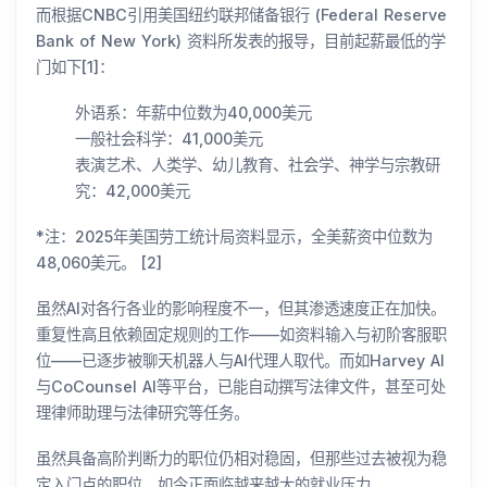
而根据CNBC引用美国纽约联邦储备银行 (Federal Reserve
Bank of New York) 资料所发表的报导，目前起薪最低的学
门如下[1]：
外语系：年薪中位数为40,000美元
一般社会科学：41,000美元
表演艺术、人类学、幼儿教育、社会学、神学与宗教研
究：42,000美元
*注：2025年美国劳工统计局资料显示，全美薪资中位数为
48,060美元。 [2]
虽然AI对各行各业的影响程度不一，但其渗透速度正在加快。
重复性高且依赖固定规则的工作——如资料输入与初阶客服职
位——已逐步被聊天机器人与AI代理人取代。而如Harvey AI
与CoCounsel AI等平台，已能自动撰写法律文件，甚至可处
理律师助理与法律研究等任务。
虽然具备高阶判断力的职位仍相对稳固，但那些过去被视为稳
定入门点的职位，如今正面临越来越大的就业压力。