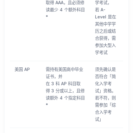
取得 AAA，且必须修
学考试，
读最少 4 个额外科目
若 A-
*
Level 是在
其他中学学
历之后或结
合获得，需
参加大型入
学考试
美国 AP
需持有美国高中毕业
须先确认是
证书，并
否符合「简
在 3 科 AP 科目取
化入学考
得 3 分或以上，且修
试」资格。
读额外 4 个指定科目
若不符，则
*
需参加「综
合入学考
试」