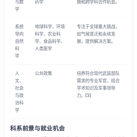
与数
药学
施和跨学科合作机会。
学
系统
地球科学、环境
专注于全球重大挑战，
导向
科学、农业科
如气候变迁和永续发
自然
学、食品科学、
展，提供解决方案。
科
人类医学
学
人
公共政策
培养符合现代武装部队
文、
需求的专业军官，结合
社会
学术知识及军事领导
与政
力。[3]
治科
学
科系前景与就业机会