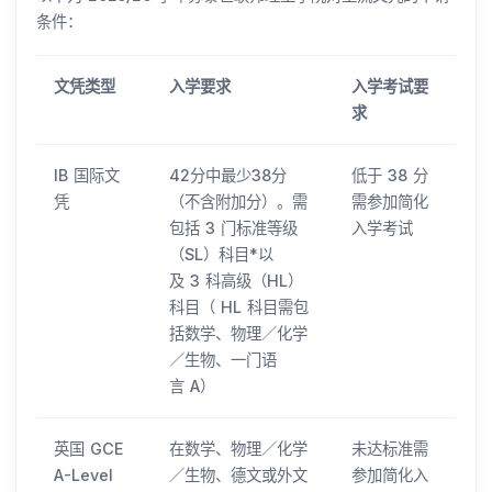
条件：
文凭类型
入学要求
入学考试要
求
IB 国际文
42分中最少38分
低于 38 分
凭
（不含附加分）。需
需参加简化
包括 3 门标准等级
入学考试
（SL）科目*以
及 3 科高级（HL）
科目（ HL 科目需包
括数学、物理／化学
／生物、一门语
言 A）
英国 GCE
在数学、物理／化学
未达标准需
A-Level
／生物、德文或外文
参加简化入