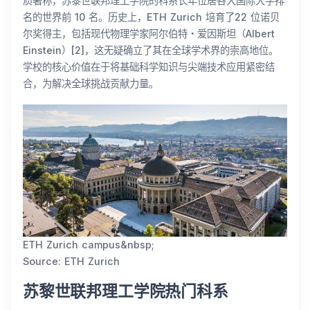
质著称，苏黎世联邦理工学院的科系长年位居各大国际大学排
名的世界前 10 名。历史上，ETH Zurich 培育了22 位诺贝
尔奖得主，包括现代物理学家阿尔伯特・爱因斯坦（Albert
Einstein）[2]，这无疑确立了其在全球学术界的崇高地位。
学校的核心价值在于将基础科学知识与尖端技术应用紧密结
合，为解决全球挑战贡献力量。
ETH Zurich campus&nbsp;
Source: ETH Zurich
苏黎世联邦理工学院热门科系