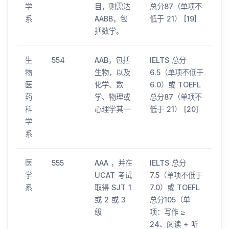
学
目，则需达
总分87（单项不
系
AABB，包
低于 21） [19]
括数学。
生
554
AAB，包括
IELTS 总分
物
生物，以及
6.5（单项不低于
医
化学、数
6.0）或 TOEFL
药
学、物理或
总分87（单项不
科
心理学其一
低于 21） [20]
学
系
医
555
AAA ，并在
IELTS 总分
学
UCAT 考试
7.5（单项不低于
系
取得 SJT 1
7.0）或 TOEFL
或 2 或 3
总分105（单
级
项：写作 ≥
24、阅读 + 听