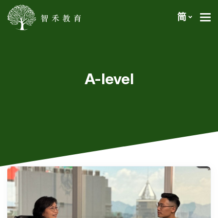
简
A-level