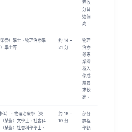
程收
分普
遍偏
高。
（榮譽）學士、物理治療學
約 14 –
物理
譽）學士等
21 分
治療
等專
業課
程入
學成
績要
求較
高。
神科）、物理治療學（榮
約 16 –
部分
計（榮譽）文學士、社會科
19 分
課程
理（榮譽）社會科學學士、
學額