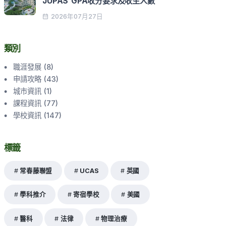
JUPAS GPA收分要求及收生人數
2026年07月27日
類別
職涯發展
(
8
)
申請攻略
(
43
)
城市資訊
(
1
)
課程資訊
(
77
)
學校資訊
(
147
)
標籤
常春藤聯盟
UCAS
英國
學科推介
寄宿學校
美國
醫科
法律
物理治療