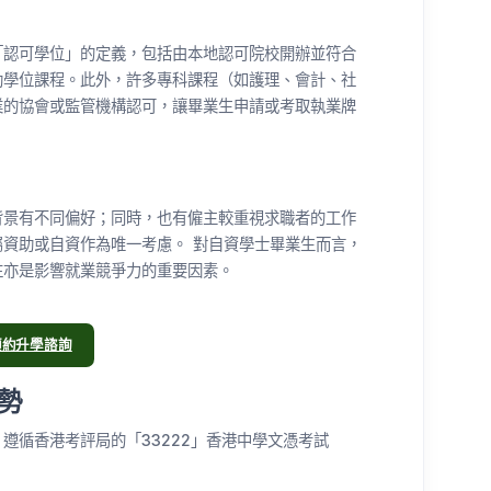
「認可學位」的定義，包括由本地認可院校開辦並符合
助學位課程。此外，許多專科課程（如護理、會計、社
業的協會或監管機構認可，讓畢業生申請或考取執業牌
背景有不同偏好；同時，也有僱主較重視求職者的工作
資助或自資作為唯一考慮。 對自資學士畢業生而言，
往亦是影響就業競爭力的重要因素。
預約升學諮詢
勢
遵循香港考評局的「33222」香港中學文憑考試