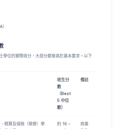
／A）
數
學士學位的實際收分，大部分都會高於基本要求。以下
收生分
備註
數
（Best
5 中位
數）
士、精算及保險（榮譽）學
約 16 –
商業