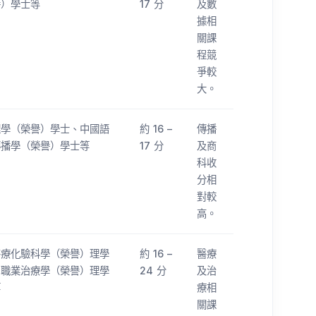
譽）學士等
17 分
及數
據相
關課
程競
爭較
大。
理學（榮譽）學士、中國語
約 16 –
傳播
傳播學（榮譽）學士等
17 分
及商
科收
分相
對較
高。
醫療化驗科學（榮譽）理學
約 16 –
醫療
、職業治療學（榮譽）理學
24 分
及治
等
療相
關課