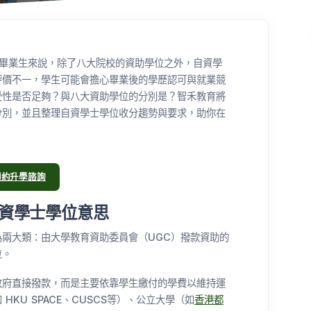
文憑畢業生來說，除了八大院校的資助學位之外，自資學
評價不一，學生可能會擔心畢業後的學歷認可與就業競
受性是否足夠？與八大資助學位的分別是？智禾教育將
分別，並且整理自資學士學位收分趨勢與要求，助你在
預約升學諮詢
資學士學位意思
兩大類：由大學教育資助委員會（UGC）撥款資助的
位。
政府直接撥款，而是主要依靠學生繳付的學費以維持運
KU SPACE、CUSCS等）、公立大學（如
香港都