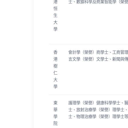
港
士、數據科學及商業智能學（榮
恒
生
大
學
香
會計學（榮譽）商學士、工商管
港
言文學（榮譽）文學士、新聞與
樹
仁
大
學
東
護理學（榮譽）健康科學學士、
華
士、放射治療學（榮譽）理學士
學
士、物理治療學（榮譽）理學士
院