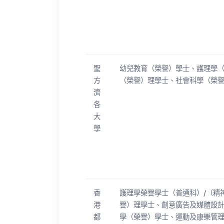
聖
幼兒教育（榮譽）學士、護理學
方
（榮譽）理學士、社會科學（榮
濟
各
大
學
香
護理學榮譽學士（普通科）/（精
港
譽）理學士、創意廣告及媒體設
都
學（榮譽）學士、運動及康樂管