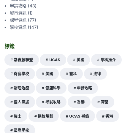
申請攻略
(
43
)
城市資訊
(
1
)
課程資訊
(
77
)
學校資訊
(
147
)
標籤
常春藤聯盟
UCAS
英國
學科推介
寄宿學校
美國
醫科
法律
物理治療
健康科學
申請攻略
個人陳述
考試攻略
香港
荷蘭
瑞士
探校規劃
UCAS 補錄
香港
國際學校