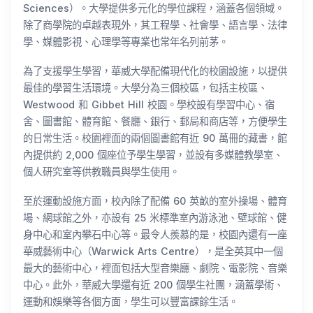
Sciences）。大學提供多元化的學位課程，涵蓋各個領域。
除了商學院的卓越表現外，其工程學、社會學、語言學、法律
學、媒體影視、心理學等專業也常年名列前茅。
為了支援學生學習，華威大學配備現代化的校園設施，以提供
最佳的學習生活環境。大學分為三個校區，包括主校區、
Westwood 和 Gibbet Hill 校園。學校設有學習中心、宿
舍、圖書館、體育館、餐廳、銀行、郵局和商店等，方便學生
的日常生活。校園裡面的兩個圖書館有近 90 萬冊的藏書，館
內提供約 2,000 個座位予學生學習，並設有多媒體教學室、
個人研究室等供教職員與學生使用。
至於運動設施方面，校內除了配備 60 英畝的室外操場、體育
場、網球館之外，亦設有 25 米標準室內游泳池、壁球館、健
身中心和室內攀石中心等。最令人羨慕的是，校園內還有一座
華威藝術中心（Warwick Arts Centre），是全英其中一個
最大的藝術中心，裡面包括大型音樂廳、劇院、電影院、音樂
中心。此外，華威大學還有近 200 個學生社團，涵蓋學術、
運動和娛樂等各個方面，學生可以豐富課餘生活。