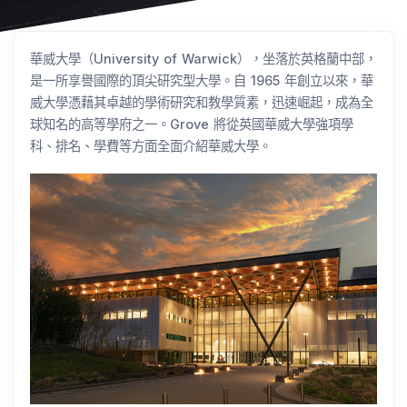
華威大學（University of Warwick），坐落於英格蘭中部，
是一所享譽國際的頂尖研究型大學。自 1965 年創立以來，華
威大學憑藉其卓越的學術研究和教學質素，迅速崛起，成為全
球知名的高等學府之一。Grove 將從英國華威大學強項學
科、排名、學費等方面全面介紹華威大學。