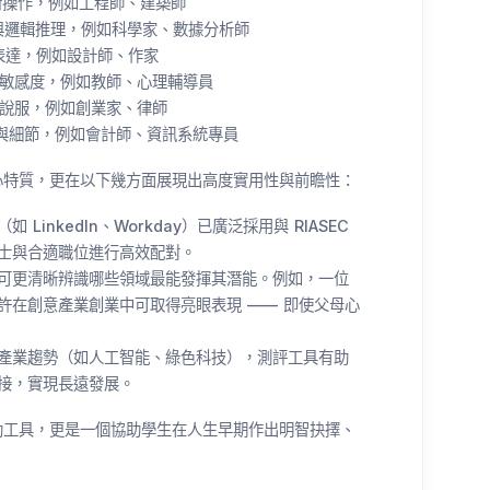
與技術操作，例如工程師、建築師
長分析與邏輯推理，例如科學家、數據分析師
美感表達，例如設計師、作家
人際敏感度，例如教師、心理輔導員
領導與說服，例如創業家、律師
視組織與細節，例如會計師、資訊系統專員
心特質，更在以下幾方面展現出高度實用性與前瞻性：
inkedIn、Workday）已廣泛採用與 RIASEC
士與合適職位進行高效配對。
可更清晰辨識哪些領域最能發揮其潛能。例如，一位
許在創意產業創業中可取得亮眼表現 —— 即使父母心
產業趨勢（如人工智能、綠色科技），測評工具有助
銜接，實現長遠發展。
助工具，更是一個協助學生在人生早期作出明智抉擇、
。