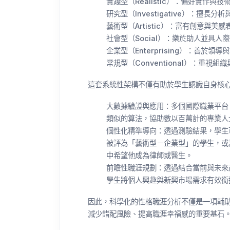
實踐型（Realistic）：偏好實作
研究型（Investigative）：擅
藝術型（Artistic）：富有創意與
社會型（Social）：樂於助人並具
企業型（Enterprising）：善於
常規型（Conventional）：重
這套系統性架構不僅有助於學生認識自身核
大數據驗證與應用：多個國際職業平台（如 L
類似的算法，協助數以百萬計的專業人
個性化精準導向：透過測驗結果，學生
被評為「藝術型－企業型」的學生，或
中希望他成為律師或醫生。
前瞻性職涯規劃：透過結合當前與未來
學生將個人興趣與新興市場需求有效
因此，科學化的性格職涯分析不僅是一項輔
減少錯配風險、提高職涯幸福感的重要基石