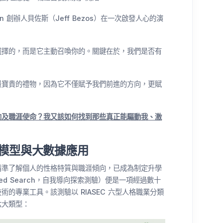
n 創辦人貝佐斯（Jeff Bezos）在一次啟發人心的演
選擇的，而是它主動召喚你的。關鍵在於，我們是否有
最寶貴的禮物，因為它不僅賦予我們前進的方向，更賦
向及職涯使命？我又該如何找到那些真正能驅動我、激
 模型與大數據應用
精準了解個人的性格特質與職涯傾向，已成為制定升學
cted Search，自我導向探索測驗）便是一項經過數十
的專業工具。該測驗以 RIASEC 六型人格職業分類
六大類型：