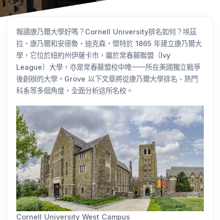
報讀康乃爾大學好嗎？Cornell University排名如何？埃茲
拉・康乃爾和安德魯・迪克森・懷特於 1865 年建立康乃爾大
學，它位於紐約州伊薩卡市，屬於常春藤聯盟（Ivy
League）大學，亦是常春藤盟校中唯一一所在美國獨立戰爭
後創辦的大學。Grove 以下文章將從康乃爾大學排名、熱門
科系等多個角度，全面分析這所名校。
Cornell University West Campus