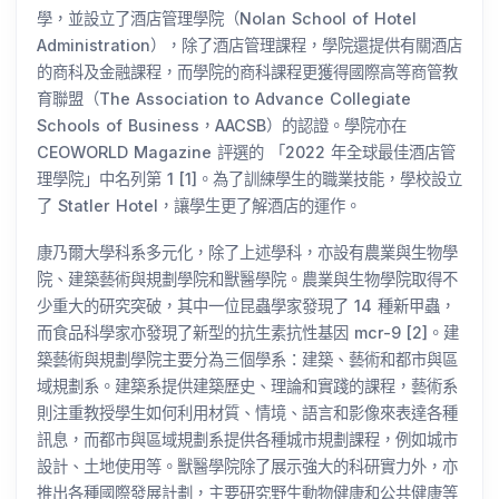
學，並設立了酒店管理學院（Nolan School of Hotel
Administration），除了酒店管理課程，學院還提供有關酒店
的商科及金融課程，而學院的商科課程更獲得國際高等商管教
育聯盟（The Association to Advance Collegiate
Schools of Business，AACSB）的認證。學院亦在
CEOWORLD Magazine 評選的 「2022 年全球最佳酒店管
理學院」中名列第 1 [1]。為了訓練學生的職業技能，學校設立
了 Statler Hotel，讓學生更了解酒店的運作。
康乃爾大學科系多元化，除了上述學科，亦設有農業與生物學
院、建築藝術與規劃學院和獸醫學院。農業與生物學院取得不
少重大的研究突破，其中一位昆蟲學家發現了 14 種新甲蟲，
而食品科學家亦發現了新型的抗生素抗性基因 mcr-9 [2]。建
築藝術與規劃學院主要分為三個學系：建築、藝術和都市與區
域規劃系。建築系提供建築歷史、理論和實踐的課程，藝術系
則注重教授學生如何利用材質、情境、語言和影像來表達各種
訊息，而都市與區域規劃系提供各種城市規劃課程，例如城市
設計、土地使用等。獸醫學院除了展示強大的科研實力外，亦
推出各種國際發展計劃，主要研究野生動物健康和公共健康等