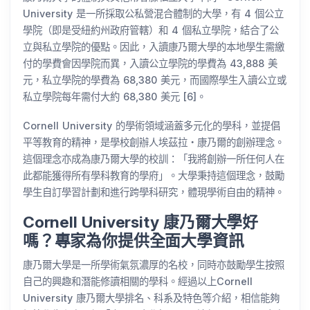
University 是一所採取公私營混合體制的大學，有 4 個公立
學院（即是受紐約州政府管轄）和 4 個私立學院，結合了公
立與私立學院的優點。因此，入讀康乃爾大學的本地學生需繳
付的學費會因學院而異，入讀公立學院的學費為 43,888 美
元，私立學院的學費為 68,380 美元，而國際學生入讀公立或
私立學院每年需付大約 68,380 美元 [6]。
Cornell University 的學術領域涵蓋多元化的學科，並提倡
平等教育的精神，是學校創辦人埃茲拉・康乃爾的創辦理念。
這個理念亦成為康乃爾大學的校訓：「我將創辦一所任何人在
此都能獲得所有學科教育的學府」。大學秉持這個理念，鼓勵
學生自訂學習計劃和進行跨學科研究，體現學術自由的精神。
Cornell University 康乃爾大學好
嗎？專家為你提供全面大學資訊
康乃爾大學是一所學術氣氛濃厚的名校，同時亦鼓勵學生按照
自己的興趣和潛能修讀相關的學科。經過以上Cornell
University 康乃爾大學排名、科系及特色等介紹，相信能夠