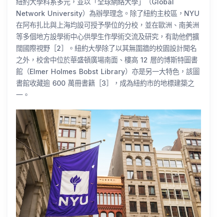
紐約大學科系多元，並以「全球網絡大學」（Global
Network University）為辦學理念。除了紐約主校區，NYU
在阿布扎比與上海均設可授予學位的分校，並在歐洲、南美洲
等多個地方設學術中心供學生作學術交流及研究，有助他們擴
闊國際視野［2］。紐約大學除了以其無圍牆的校園設計聞名
之外，校舍中位於華盛頓廣場南面、樓高 12 層的博斯特圖書
館（Elmer Holmes Bobst Library）亦是另一大特色，該圖
書館收藏逾 600 萬冊書籍［3］，成為紐約市的地標建築之
一。