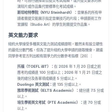
時，可自行選擇是否提交考試成績，或只提交要求的表
演短片或作品集代替標準化考試成績。
斯坦哈特學院（NYU Steinhardt）：
音樂系的所有申
請者需提交能展示指定音樂技巧的片段；申請藝術工作
室課程（Studio Art）的學生則需提交作品集。
英文能力要求
紐約大學接受多種英文能力測試成績證明，雖然未有設立硬性
的最低分數門檻，但為了提升紐約大學申請的錄取機會，建議
同學參考官方列出較有競爭力的分數參考指標［20］：
托福（TOEFL iBT）：
在 2026 年 1 月 20 日或之前
應考的成績達 100 分或以上；2026 年 1 月 21 日或之
後的總分及各單項成績達 5 分或以上。
Duolingo 英文測試：
達 135 分或以上。
雅思學術測試（IELTS Academic）：
總分達 7.5 分或
以上。
培生學術英文考試（PTE Academic）：
達 70 分或
以上。