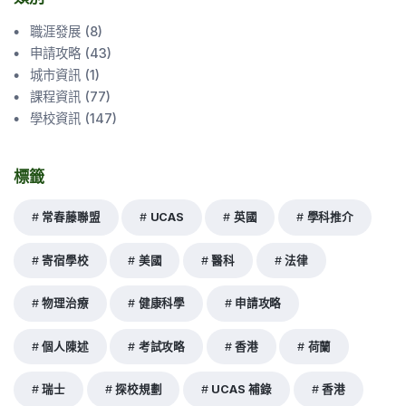
職涯發展
(
8
)
申請攻略
(
43
)
城市資訊
(
1
)
課程資訊
(
77
)
學校資訊
(
147
)
標籤
常春藤聯盟
UCAS
英國
學科推介
寄宿學校
美國
醫科
法律
物理治療
健康科學
申請攻略
個人陳述
考試攻略
香港
荷蘭
瑞士
探校規劃
UCAS 補錄
香港