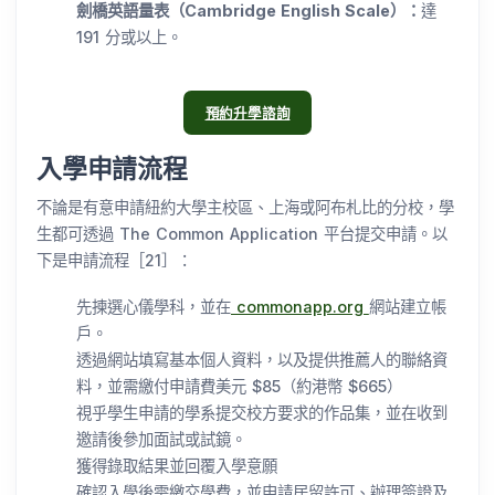
劍橋英語量表（Cambridge English Scale）：
達
191 分或以上。
預約升學諮詢
入學申請流程
不論是有意申請紐約大學主校區、上海或阿布札比的分校，學
生都可透過 The Common Application 平台提交申請。以
下是申請流程［21］：
先揀選心儀學科，並在
commonapp.org
網站建立帳
戶。
透過網站填寫基本個人資料，以及提供推薦人的聯絡資
料，並需繳付申請費美元 $85（約港幣 $665）
視乎學生申請的學系提交校方要求的作品集，並在收到
邀請後參加面試或試鏡。
獲得錄取結果並回覆入學意願
確認入學後需繳交學費，並申請居留許可、辦理簽證及