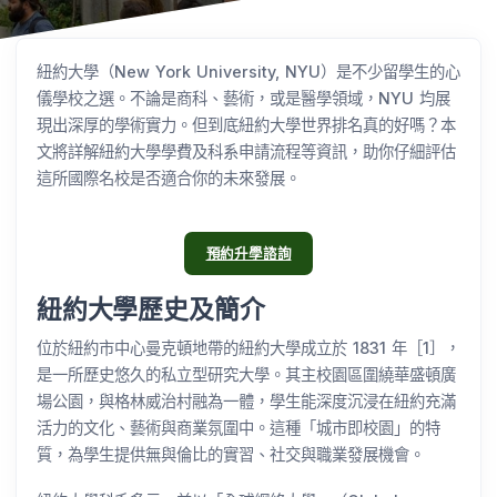
紐約大學（New York University, NYU）是不少留學生的心
儀學校之選。不論是商科、藝術，或是醫學領域，NYU 均展
現出深厚的學術實力。但到底紐約大學世界排名真的好嗎？本
文將詳解紐約大學學費及科系申請流程等資訊，助你仔細評估
這所國際名校是否適合你的未來發展。
預約升學諮詢
紐約大學歷史及簡介
位於紐約市中心曼克頓地帶的紐約大學成立於 1831 年［1］，
是一所歷史悠久的私立型研究大學。其主校園區圍繞華盛頓廣
場公園，與格林威治村融為一體，學生能深度沉浸在紐約充滿
活力的文化、藝術與商業氛圍中。這種「城市即校園」的特
質，為學生提供無與倫比的實習、社交與職業發展機會。