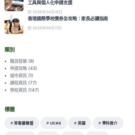
工具與個人化申請支援
2026年04月16日
香港國際學校債券全攻略：家長必讀指南
2025年09月11日
類別
職涯發展
(
8
)
申請攻略
(
43
)
城市資訊
(
1
)
課程資訊
(
77
)
學校資訊
(
147
)
標籤
常春藤聯盟
UCAS
英國
學科推介