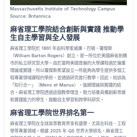
Massachusetts Institute of Technology Campus
Source: Britannica
麻省理工學院結合創新與實踐 推動學
生自主學習與全人發展
麻省理工學院於 1861 年由科學家威廉・巴頓・羅傑斯
（William Barton Rogers）創立，是一所位於美國麻省劍橋
市的私立研究型大學。由於當時美國普遍的大學課程過於偏重
理論或實踐，所以羅傑斯希望設立一所能夠為學生提供多個工
程專業領域課程的學府，並通過研究進行教學。因此，校訓為
「知行合一」（Mens et Manus），強調理論與實踐的結
合。麻省理工學院透過這個教學理念，致力培養具備創新思維
和實踐能力的學生，鼓勵自主學習和跨學科研究。
麻省理工學院世界排名第一
麻省理工學院在全球高等教育界享有盛譽，尤其在科技、工程
學等專業領域。根據 2025 年 QS 世界大學排名，麻省理工