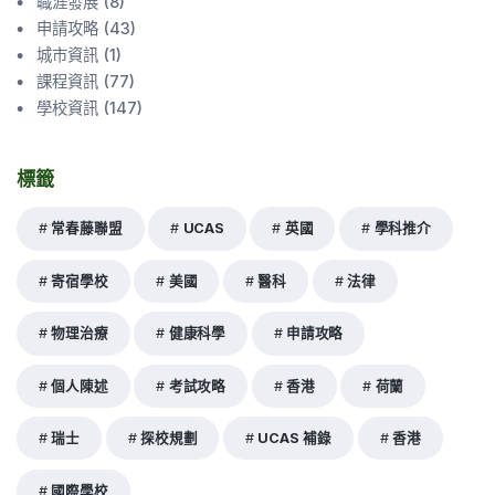
職涯發展
(
8
)
申請攻略
(
43
)
城市資訊
(
1
)
課程資訊
(
77
)
學校資訊
(
147
)
標籤
常春藤聯盟
UCAS
英國
學科推介
寄宿學校
美國
醫科
法律
物理治療
健康科學
申請攻略
個人陳述
考試攻略
香港
荷蘭
瑞士
探校規劃
UCAS 補錄
香港
國際學校