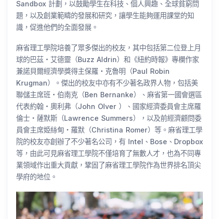
Sandbox 計劃，以鼓勵學生在科技、個人興趣、全球貧窮問
題，以及創業範疇的發展和研究，讓學生能夠運用課堂的知
識，促進他們的全面發展。
麻省理工學院培養了眾多傑出的校友，其中包括第二位登上月
球的巴茲・艾德靈（Buzz Aldrin）和《紐約時報》專欄作家
兼諾貝爾經濟學獎得主保羅・克魯明（Paul Robin
Krugman）。傑出的校友中亦有不少著名政界人物，包括美
聯儲主席班・伯南克（Ben Bernanke）、麻省第一國會選區
代表約翰・奧利弗（John Olver ）、國家經濟委員會主席羅
倫士・薩默斯（Lawrence Summers），以及前經濟顧問委
員會主席姫絲甸・羅默（Christina Romer）等。麻省理工學
院的校友亦創辦了不少著名公司，有 Intel、Bose、Dropbox
等，由此可見麻省理工學院不僅培育了無數人才，也為不同專
業領域作出重大貢獻，鞏固了麻省理工學院作為世界排名頂尖
學府的地位。