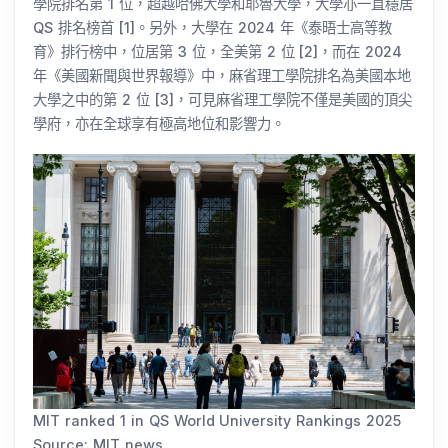
學院排名第 1 位，超越哈佛大學和耶魯大學，大學亦一直穩居
QS 排名榜首 [1]。另外，大學在 2024 年《泰晤士高等教
育》排行榜中，位居第 3 位，全美第 2 位 [2]，而在 2024
年《美國新聞與世界報導》中，麻省理工學院排名為美國本地
大學之中的第 2 位 [3]，可見麻省理工學院不僅是美國的頂尖
學府，亦在全球享有極高地位和影響力。
MIT ranked 1 in QS World University Rankings 2025
Source: MIT news