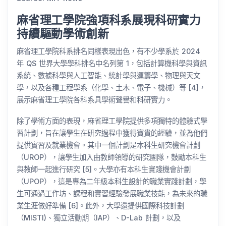
麻省理工學院強項科系展現科研實力
持續驅動學術創新
麻省理工學院科系排名同樣表現出色，有不少學系於 2024
年 QS 世界大學學科排名中名列第 1，包括計算機科學與資訊
系統、數據科學與人工智能、統計學與運籌學、物理與天文
學，以及各種工程學系（化學、土木、電子、機械）等 [4]，
展示麻省理工學院各科系具學術聲譽和科研實力。
除了學術方面的表現，麻省理工學院提供多項獨特的體驗式學
習計劃，旨在讓學生在研究過程中獲得寶貴的經驗，並為他們
提供實習及就業機會。其中一個計劃是本科生研究機會計劃
（UROP），讓學生加入由教師領導的研究團隊，鼓勵本科生
與教師一起進行研究 [5]。大學亦有本科生實踐機會計劃
（UPOP），這是專為二年級本科生設計的職業實踐計劃，學
生可通過工作坊、課程和實習經驗發展職業技能，為未來的職
業生涯做好準備 [6]。此外，大學還提供國際科技計劃
（MISTI)、獨立活動期（IAP）、D-Lab 計劃，以及